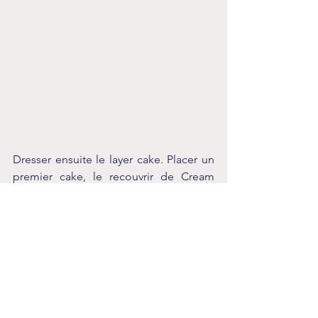
Dresser ensuite le layer cake. Placer un 
premier cake, le recouvrir de Cream 
cheese puis poser le 2e cake par-
dessus, recouvrir de Cream cheese. 
Faire de même avec le 3e cake. Tout le 
cake doit être recouvert de Cream 
cheese. Lisser avec une spatule si 
besoin. Ensuite, entourer le bas et le 
milieu du cake avec les lamelles d'ail 
des ours. Sur la bande du milieu, 